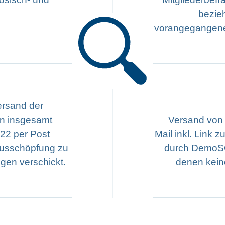
bezie
vorangegangene
ersand der
en insgesamt
Versand von 
 22 per Post
Mail inkl. Link 
Ausschöpfung zu
durch DemoS
ngen verschickt.
denen kein