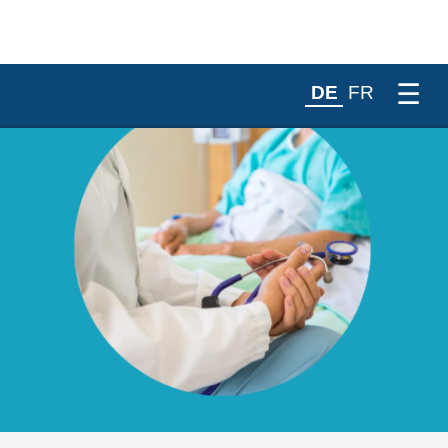
☰
DE
FR