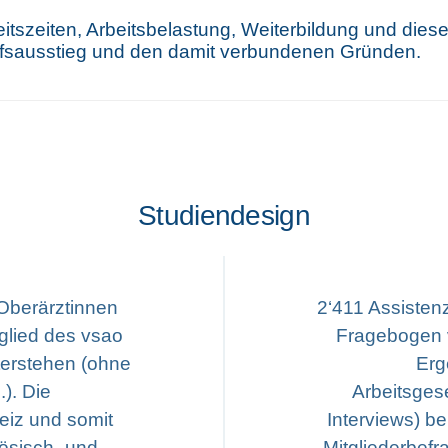
tszeiten, Arbeitsbelastung, Weiterbildung und diese
fsausstieg und den damit verbundenen Gründen.
Studiendesign
Oberärztinnen
2‘411 Assisten
tglied des vsao
Fragebogen v
terstehen (ohne
Erg
.). Die
Arbeitsgese
eiz und somit
Interviews) b
ösisch- und
Mitgliederbef